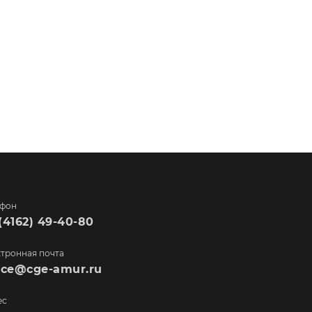
ефон
(4162) 49-40-80
тронная почта
fice@cge-amur.ru
ес