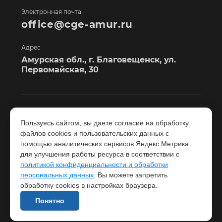
Электронная почта
office@cge-amur.ru
Адрес
Амурская обл., г. Благовещенск, ул.
Первомайская, 30
Услуги
О центре
Пользуясь сайтом, вы даете согласие на обработку
файлов cookies и пользовательских данных с
Лаборатория
Контакты
помощью аналитических сервисов Яндекс Метрика
для улучшения работы ресурса в соответствии с
политикой конфиденциальности и обработки
Экспертиза
Новости
персональных данных
. Вы можете запретить
обработку cookies в настройках браузера.
Консультационный
Документы
центр
Понятно