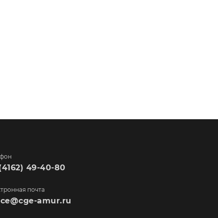
ефон
(4162) 49-40-80
тронная почта
fice@cge-amur.ru