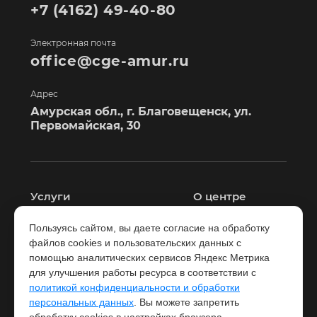
+7 (4162) 49-40-80
Электронная почта
office@cge-amur.ru
Адрес
Амурская обл., г. Благовещенск, ул.
Первомайская, 30
Услуги
О центре
Пользуясь сайтом, вы даете согласие на обработку
Лаборатория
Контакты
файлов cookies и пользовательских данных с
помощью аналитических сервисов Яндекс Метрика
Экспертиза
Новости
для улучшения работы ресурса в соответствии с
политикой конфиденциальности и обработки
Консультационный
Документы
персональных данных
. Вы можете запретить
центр