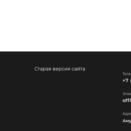
Старая версия сайта
Тел
+7 
Элек
of
Адр
Аму