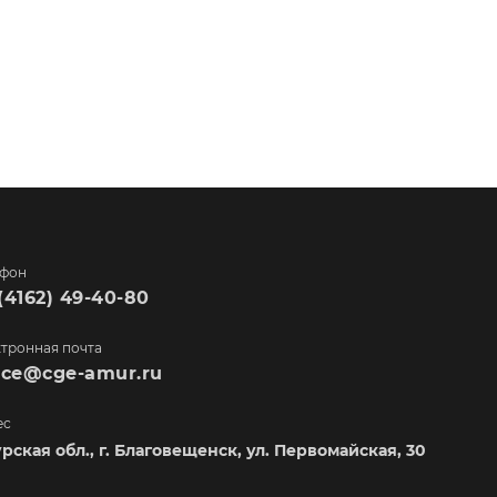
ефон
(4162) 49-40-80
тронная почта
fice@cge-amur.ru
ес
рская обл., г. Благовещенск, ул. Первомайская, 30