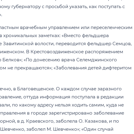
му губернатору с просьбой указать, как поступать с
.
бластным врачебным управлением или переселенческим
в хроникальных заметках: «Вместо фельдшера
е Завитинской волости, переводится фельдшер Семцов,
движенском. В Крестовоздвиженское распоряжением
 Белков»; «По донесению врача Селемджинского
ом не прекращаются»; «Заболевания детей дифтеритом
ечно, в Благовещенске. О каждом случае заразного
равление, оттуда информация поступала в редакции
али, по какому адресу нельзя ходить самим, куда не
 управления в городе зарегистрировано заболевание
ной, в д. Краевского, заболела О. Казакова, и по
. Шевченко, заболел М. Шевченко»; «Один случай