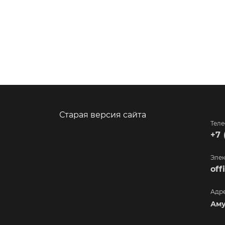
Старая версия сайта
Тел
+7 
Элек
of
Адр
Аму