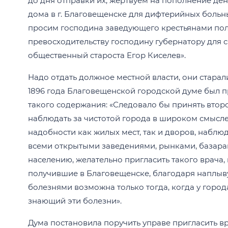
до дня отправки их, жертвуем на пополнение дене
дома в г. Благовещенске для дифтерийных больн
просим господина заведующего крестьянами полу
превосходительству господину губернатору для с
общественный староста Егор Киселев».
Надо отдать должное местной власти, они стара
1896 года Благовещенской городской думе был 
такого содержания: «Следовало бы принять второ
наблюдать за чистотой города в широком смысле
надобности как жилых мест, так и дворов, набл
всеми открытыми заведениями, рынками, базар
населению, желательно пригласить такого врача,
получившие в Благовещенске, благодаря наплыв
болезнями возможна только тогда, когда у город
знающий эти болезни».
Дума постановила поручить управе пригласить в