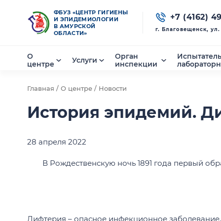
ФБУЗ «ЦЕНТР ГИГИЕНЫ
+7 (4162) 4
И ЭПИДЕМИОЛОГИИ
В АМУРСКОЙ
г. Благовещенск, ул
ОБЛАСТИ»
О
Орган
Испытател
Услуги
центре
инспекции
лаборатор
Главная /
О центре /
Новости
История эпидемий. Д
28 апреля 2022
В Рождественскую ночь 1891 года первый об
Дифтерия – опасное инфекционное заболевание, 