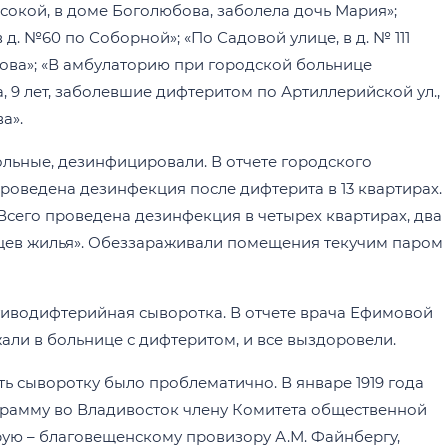
сокой, в доме Боголюбова, заболела дочь Мария»;
 д. №60 по Соборной»; «По Садовой улице, в д. № 111
това»; «В амбулаторию при городской больнице
, 9 лет, заболевшие дифтеритом по Артиллерийской ул.,
а».
льные, дезинфицировали. В отчете городского
проведена дезинфекция после дифтерита в 13 квартирах.
 «Всего проведена дезинфекция в четырех квартирах, два
ельцев жилья». Обеззараживали помещения текучим паром
тиводифтерийная сыворотка. В отчете врача Ефимовой
ежали в больнице с дифтеритом, и все выздоровели.
ь сыворотку было проблематично. В январе 1919 года
грамму во Владивосток члену Комитета общественной
рую – благовещенскому провизору А.М. Файнбергу,