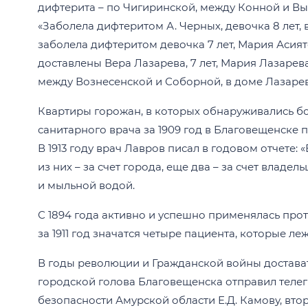
дифтерита – по Чигиринской, между Конной и Вы
«Заболела дифтеритом А. Черных, девочка 8 лет, в
заболела дифтеритом девочка 7 лет, Мария Асия
доставлены Вера Лазарева, 7 лет, Мария Лазарева
между Вознесенской и Соборной, в доме Лазарев
Квартиры горожан, в которых обнаруживались бо
санитарного врача за 1909 год в Благовещенске 
В 1913 году врач Лавров писал в годовом отчете:
из них – за счет города, еще два – за счет влад
и мыльной водой.
С 1894 года активно и успешно применялась про
за 1911 год значатся четыре пациента, которые л
В годы революции и Гражданской войны достават
городской голова Благовещенска отправил теле
безопасности Амурской области Е.Д. Камову, вто