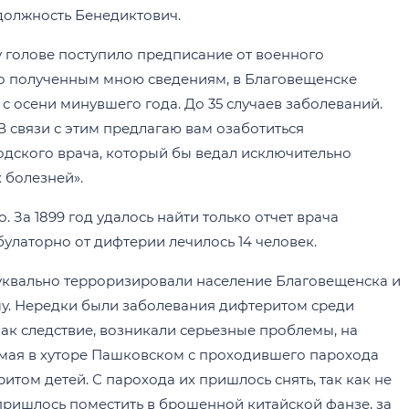
 должность Бенедиктович.
 голове поступило предписание от военного
«По полученным мною сведениям, в Благовещенске
с осени минувшего года. До 35 случаев заболеваний.
В связи с этим предлагаю вам озаботиться
одского врача, который бы ведал исключительно
 болезней».
. За 1899 год удалось найти только отчет врача
мбулаторно от дифтерии лечилось 14 человек.
буквально терроризировали население Благовещенска и
ому. Нередки были заболевания дифтеритом среди
ак следствие, возникали серьезные проблемы, на
 мая в хуторе Пашковском с проходившего парохода
том детей. С парохода их пришлось снять, так как не
пришлось поместить в брошенной китайской фанзе, за