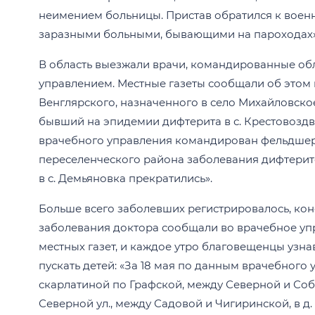
неимением больницы. Пристав обратился к военно
заразными больными, бывающими на пароходах»
В область выезжали врачи, командированные о
управлением. Местные газеты сообщали об этом 
Венглярского, назначенного в село Михайловско
бывший на эпидемии дифтерита в с. Крестовоз
врачебного управления командирован фельдшер
переселенческого района заболевания дифтерит
в с. Демьяновка прекратились».
Больше всего заболевших регистрировалось, кон
заболевания доктора сообщали во врачебное уп
местных газет, и каждое утро благовещенцы узнав
пускать детей: «За 18 мая по данным врачебного
скарлатиной по Графской, между Северной и Собор
Северной ул., между Садовой и Чигиринской, в д