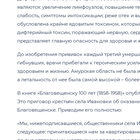
являются: увеличение лимфоузлов, повышение тем
слабость, симптомы интоксикации; реже отек и в
обусловлена крайне ядовитым токсином, которы
дифтерийный токсин, поражающий нервную, серд
представляет главную опасность для здоровья и 
До изобретения прививок каждый третий умерши
гибнувших, врачи прибегали к героическим усили
здоровьем и жизнью. Амурская область не была и
а летальность от нее была самой высокой – более 
В книге «Благовещенску 100 лет (1858-1958)» опу
Это приговор крестьян села Ивановки об оказан
Благовещенске. Приводим его полностью:
«Мы, нижеподписавшиеся, общественники села И
следующее: причитающиеся нам за квартирование