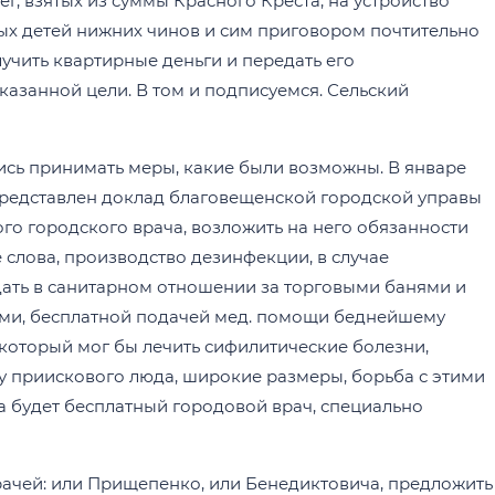
г, взятых из суммы Красного Креста, на устройство
ых детей нижних чинов и сим приговором почтительно
чить квартирные деньги и передать его
казанной цели. В том и подписуемся. Сельский
лись принимать меры, какие были возможны. В январе
представлен доклад благовещенской городской управы
го городского врача, возложить на него обязанности
 слова, производство дезинфекции, в случае
юдать в санитарном отношении за торговыми банями и
ами, бесплатной подачей мед. помощи беднейшему
 который мог бы лечить сифилитические болезни,
у приискового люда, широкие размеры, борьба с этими
а будет бесплатный городовой врач, специально
рачей: или Прищепенко, или Бенедиктовича, предложить